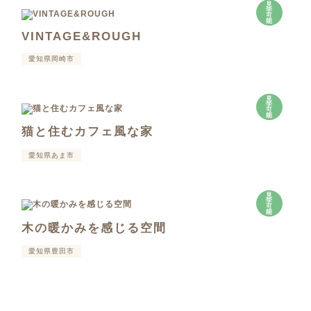
見
学
可
能
VINTAGE&ROUGH
愛知県岡崎市
見
学
可
能
猫と住むカフェ風な家
愛知県あま市
見
学
可
能
木の暖かみを感じる空間
愛知県豊田市