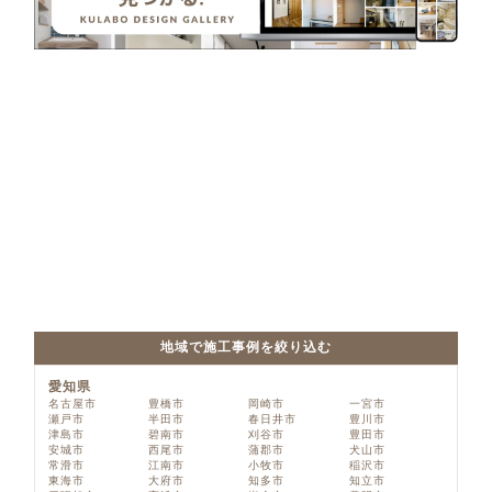
地域で施工事例を絞り込む
愛知県
名古屋市
豊橋市
岡崎市
一宮市
瀬戸市
半田市
春日井市
豊川市
津島市
碧南市
刈谷市
豊田市
安城市
西尾市
蒲郡市
犬山市
常滑市
江南市
小牧市
稲沢市
東海市
大府市
知多市
知立市