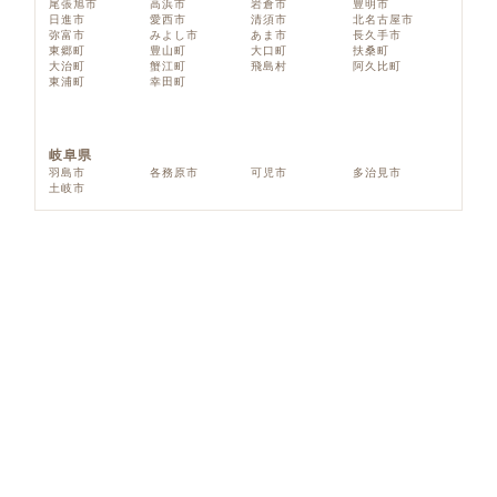
尾張旭市
高浜市
岩倉市
豊明市
日進市
愛西市
清須市
北名古屋市
弥富市
みよし市
あま市
長久手市
東郷町
豊山町
大口町
扶桑町
大治町
蟹江町
飛島村
阿久比町
東浦町
幸田町
岐阜県
羽島市
各務原市
可児市
多治見市
土岐市