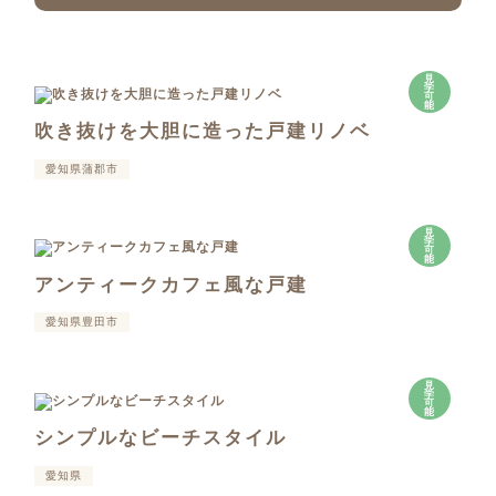
見
学
可
能
吹き抜けを大胆に造った戸建リノベ
愛知県蒲郡市
見
学
可
能
アンティークカフェ風な戸建
愛知県豊田市
見
学
可
能
シンプルなビーチスタイル
愛知県