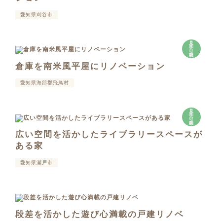
愛知県刈谷市
見
学
可
能
倉庫を南米風平屋にリノベーション
愛知県海部郡飛鳥村
見
学
可
能
広い空間を活かしたライブラリースペースが
ある家
愛知県瀬戸市
段差を活かした遊び心満載の戸建リノベ