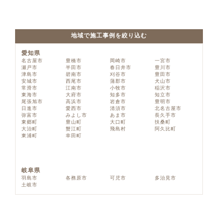
地域で施工事例を絞り込む
愛知県
名古屋市
豊橋市
岡崎市
一宮市
瀬戸市
半田市
春日井市
豊川市
津島市
碧南市
刈谷市
豊田市
安城市
西尾市
蒲郡市
犬山市
常滑市
江南市
小牧市
稲沢市
東海市
大府市
知多市
知立市
尾張旭市
高浜市
岩倉市
豊明市
日進市
愛西市
清須市
北名古屋市
弥富市
みよし市
あま市
長久手市
東郷町
豊山町
大口町
扶桑町
大治町
蟹江町
飛島村
阿久比町
東浦町
幸田町
岐阜県
羽島市
各務原市
可児市
多治見市
土岐市