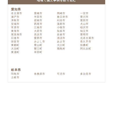
地域で施工事例を絞り込む
愛知県
名古屋市
豊橋市
岡崎市
一宮市
瀬戸市
半田市
春日井市
豊川市
津島市
碧南市
刈谷市
豊田市
安城市
西尾市
蒲郡市
犬山市
常滑市
江南市
小牧市
稲沢市
東海市
大府市
知多市
知立市
尾張旭市
高浜市
岩倉市
豊明市
日進市
愛西市
清須市
北名古屋市
弥富市
みよし市
あま市
長久手市
東郷町
豊山町
大口町
扶桑町
大治町
蟹江町
飛島村
阿久比町
東浦町
幸田町
岐阜県
羽島市
各務原市
可児市
多治見市
土岐市