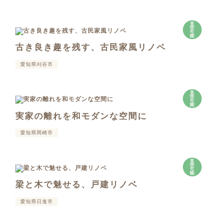
見
学
可
能
古き良き趣を残す、古民家風リノベ
愛知県刈谷市
見
学
可
能
実家の離れを和モダンな空間に
愛知県岡崎市
見
学
可
能
梁と木で魅せる、戸建リノベ
愛知県日進市