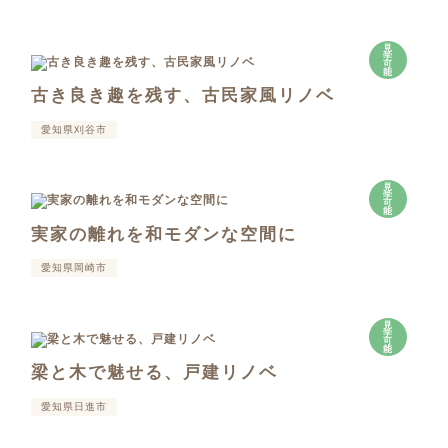
見
学
可
能
古き良き趣を残す、古民家風リノベ
愛知県刈谷市
見
学
可
能
実家の離れを和モダンな空間に
愛知県岡崎市
見
学
可
能
梁と木で魅せる、戸建リノベ
愛知県日進市