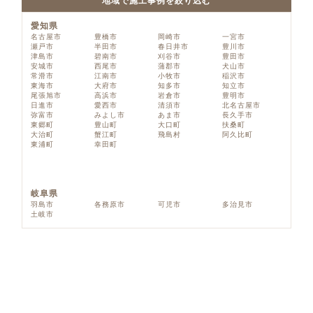
地域で施工事例を絞り込む
愛知県
名古屋市
豊橋市
岡崎市
一宮市
瀬戸市
半田市
春日井市
豊川市
津島市
碧南市
刈谷市
豊田市
安城市
西尾市
蒲郡市
犬山市
常滑市
江南市
小牧市
稲沢市
東海市
大府市
知多市
知立市
尾張旭市
高浜市
岩倉市
豊明市
日進市
愛西市
清須市
北名古屋市
弥富市
みよし市
あま市
長久手市
東郷町
豊山町
大口町
扶桑町
大治町
蟹江町
飛島村
阿久比町
東浦町
幸田町
岐阜県
羽島市
各務原市
可児市
多治見市
土岐市