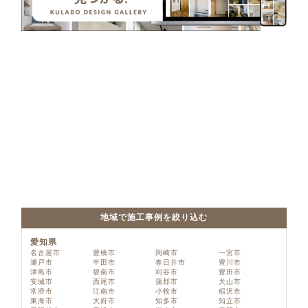
地域で施工事例を絞り込む
愛知県
名古屋市
豊橋市
岡崎市
一宮市
瀬戸市
半田市
春日井市
豊川市
津島市
碧南市
刈谷市
豊田市
安城市
西尾市
蒲郡市
犬山市
常滑市
江南市
小牧市
稲沢市
東海市
大府市
知多市
知立市