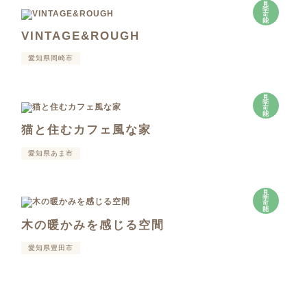
見
学
可
能
VINTAGE&ROUGH
愛知県岡崎市
見
学
可
能
猫と住むカフェ風な家
愛知県あま市
見
学
可
能
木の暖かみを感じる空間
愛知県豊田市