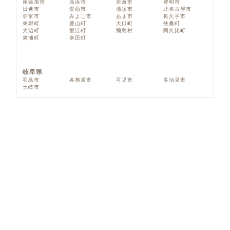
尾張旭市
高浜市
岩倉市
豊明市
日進市
愛西市
清須市
北名古屋市
弥富市
みよし市
あま市
長久手市
東郷町
豊山町
大口町
扶桑町
大治町
蟹江町
飛島村
阿久比町
東浦町
幸田町
岐阜県
羽島市
各務原市
可児市
多治見市
土岐市