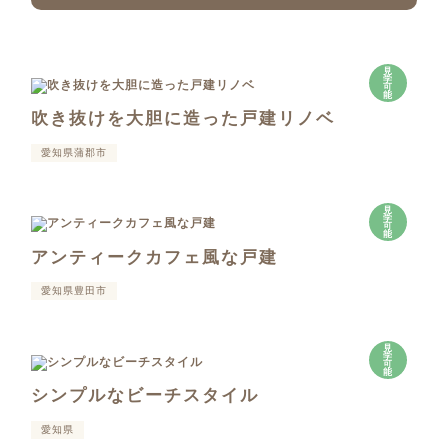
見
学
可
能
吹き抜けを大胆に造った戸建リノベ
愛知県蒲郡市
見
学
可
能
アンティークカフェ風な戸建
愛知県豊田市
見
学
可
能
シンプルなビーチスタイル
愛知県