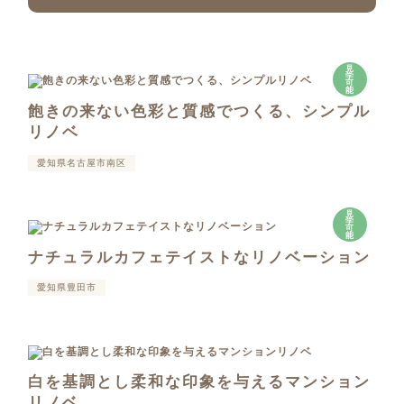
見
学
可
能
飽きの来ない色彩と質感でつくる、シンプル
リノベ
愛知県名古屋市南区
見
学
可
能
ナチュラルカフェテイストなリノベーション
愛知県豊田市
白を基調とし柔和な印象を与えるマンション
リノベ