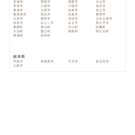
安城市
西尾市
蒲郡市
犬山市
常滑市
江南市
小牧市
稲沢市
東海市
大府市
知多市
知立市
尾張旭市
高浜市
岩倉市
豊明市
日進市
愛西市
清須市
北名古屋市
弥富市
みよし市
あま市
長久手市
東郷町
豊山町
大口町
扶桑町
大治町
蟹江町
飛島村
阿久比町
東浦町
幸田町
岐阜県
羽島市
各務原市
可児市
多治見市
土岐市