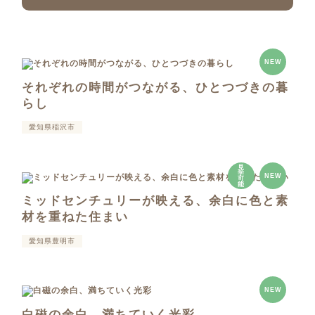
NEW
それぞれの時間がつながる、ひとつづきの暮
らし
愛知県稲沢市
見
学
NEW
可
能
ミッドセンチュリーが映える、余白に色と素
材を重ねた住まい
愛知県豊明市
NEW
白磁の余白、満ちていく光彩