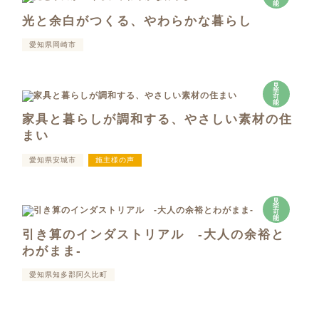
能
光と余白がつくる、やわらかな暮らし
愛知県岡崎市
見
学
可
能
家具と暮らしが調和する、やさしい素材の住
まい
愛知県安城市
施主様の声
見
学
可
能
引き算のインダストリアル -大人の余裕と
わがまま-
愛知県知多郡阿久比町