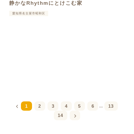
静かなRhythmにとけこむ家
愛知県名古屋市昭和区
1
2
3
4
5
6
13
...
14