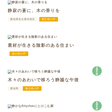
静寂の蒼に、木の香りを
愛知県名古屋市緑区
施主様の声
素材が生きる陰影のある住まい
施主様の声
見
学
可
能
木々のあわいで移ろう静謐な午後
愛知県
施主様の声
見
学
可
能