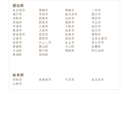
愛知県
名古屋市
豊橋市
岡崎市
一宮市
瀬戸市
半田市
春日井市
豊川市
津島市
碧南市
刈谷市
豊田市
安城市
西尾市
蒲郡市
犬山市
常滑市
江南市
小牧市
稲沢市
東海市
大府市
知多市
知立市
尾張旭市
高浜市
岩倉市
豊明市
日進市
愛西市
清須市
北名古屋市
弥富市
みよし市
あま市
長久手市
東郷町
豊山町
大口町
扶桑町
大治町
蟹江町
飛島村
阿久比町
東浦町
幸田町
岐阜県
羽島市
各務原市
可児市
多治見市
土岐市