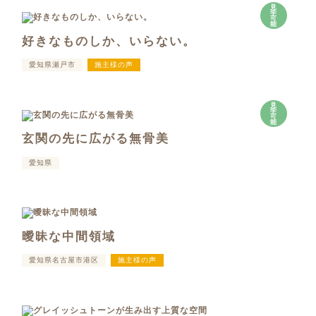
見
学
可
能
好きなものしか、いらない。
愛知県瀬戸市
施主様の声
見
学
可
能
玄関の先に広がる無骨美
愛知県
曖昧な中間領域
愛知県名古屋市港区
施主様の声