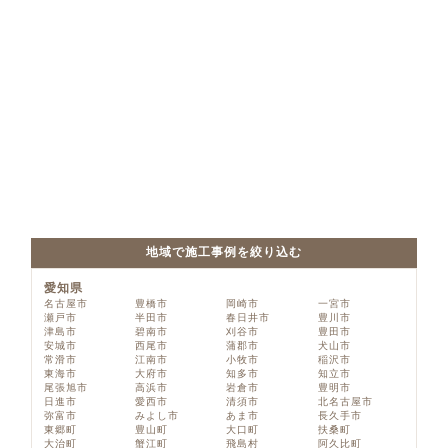
地域で施工事例を絞り込む
愛知県
名古屋市
豊橋市
岡崎市
一宮市
瀬戸市
半田市
春日井市
豊川市
津島市
碧南市
刈谷市
豊田市
安城市
西尾市
蒲郡市
犬山市
常滑市
江南市
小牧市
稲沢市
東海市
大府市
知多市
知立市
尾張旭市
高浜市
岩倉市
豊明市
日進市
愛西市
清須市
北名古屋市
弥富市
みよし市
あま市
長久手市
東郷町
豊山町
大口町
扶桑町
大治町
蟹江町
飛島村
阿久比町