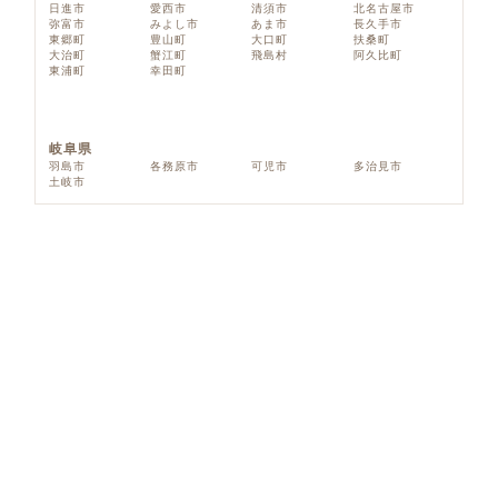
日進市
愛西市
清須市
北名古屋市
弥富市
みよし市
あま市
長久手市
東郷町
豊山町
大口町
扶桑町
大治町
蟹江町
飛島村
阿久比町
東浦町
幸田町
岐阜県
羽島市
各務原市
可児市
多治見市
土岐市