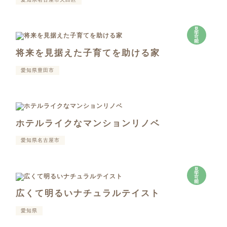
見
学
可
能
将来を見据えた子育てを助ける家
愛知県豊田市
ホテルライクなマンションリノベ
愛知県名古屋市
見
学
可
能
広くて明るいナチュラルテイスト
愛知県