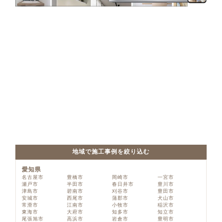
地域で施工事例を絞り込む
愛知県
名古屋市
豊橋市
岡崎市
一宮市
瀬戸市
半田市
春日井市
豊川市
津島市
碧南市
刈谷市
豊田市
安城市
西尾市
蒲郡市
犬山市
常滑市
江南市
小牧市
稲沢市
東海市
大府市
知多市
知立市
尾張旭市
高浜市
岩倉市
豊明市