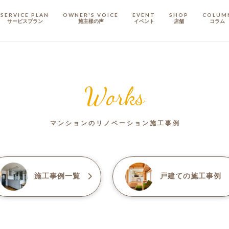
SERVICE PLAN
OWNER'S VOICE
EVENT
SHOP
COLUM
サービスプラン
施主樣の声
イベント
店舗
コラム
STAFF
スタッフ
Works
COMPANY
会社概要
マンションのリノベーション施工事例
戸建てリノベ
KULABO不動産
施工事例一覧
戸建て
の施工事例