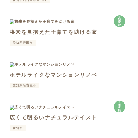
見
学
可
能
将来を見据えた子育てを助ける家
愛知県豊田市
ホテルライクなマンションリノベ
愛知県名古屋市
見
学
可
能
広くて明るいナチュラルテイスト
愛知県