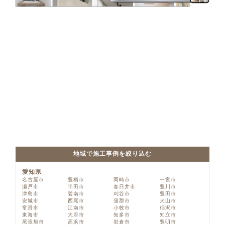
地域で施工事例を絞り込む
愛知県
名古屋市
豊橋市
岡崎市
一宮市
瀬戸市
半田市
春日井市
豊川市
津島市
碧南市
刈谷市
豊田市
安城市
西尾市
蒲郡市
犬山市
常滑市
江南市
小牧市
稲沢市
東海市
大府市
知多市
知立市
尾張旭市
高浜市
岩倉市
豊明市