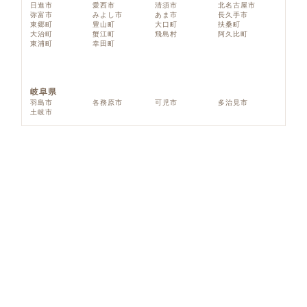
日進市
愛西市
清須市
北名古屋市
弥富市
みよし市
あま市
長久手市
東郷町
豊山町
大口町
扶桑町
大治町
蟹江町
飛島村
阿久比町
東浦町
幸田町
岐阜県
羽島市
各務原市
可児市
多治見市
土岐市