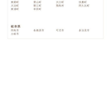
東郷町
豊山町
大口町
扶桑町
大治町
蟹江町
飛島村
阿久比町
東浦町
幸田町
岐阜県
羽島市
各務原市
可児市
多治見市
土岐市