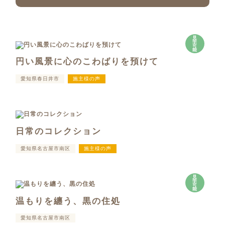
見
学
可
能
円い風景に心のこわばりを預けて
愛知県春日井市
施主様の声
日常のコレクション
愛知県名古屋市南区
施主様の声
見
学
可
能
温もりを纏う、黒の住処
愛知県名古屋市南区