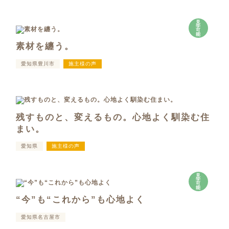
見
学
可
能
素材を纏う。
愛知県豊川市
施主様の声
残すものと、変えるもの。心地よく馴染む住
まい。
愛知県
施主様の声
見
学
可
能
“今”も“これから”も心地よく
愛知県名古屋市