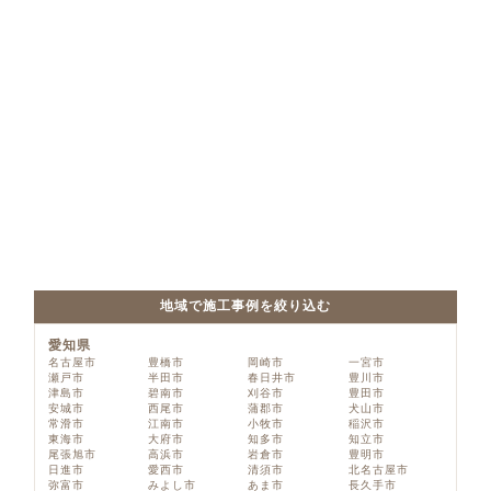
地域で施工事例を絞り込む
愛知県
名古屋市
豊橋市
岡崎市
一宮市
瀬戸市
半田市
春日井市
豊川市
津島市
碧南市
刈谷市
豊田市
安城市
西尾市
蒲郡市
犬山市
常滑市
江南市
小牧市
稲沢市
東海市
大府市
知多市
知立市
尾張旭市
高浜市
岩倉市
豊明市
日進市
愛西市
清須市
北名古屋市
弥富市
みよし市
あま市
長久手市