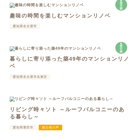
見
学
可
能
趣味の時間を楽しむマンションリノベ
愛知県名古屋市
見
学
可
能
暮らしに寄り添った築49年のマンションリノ
ベ
愛知県名古屋市名東区
リビング時々ソト ～ルーフバルコニーのあ
る暮らし～
愛知県豊田市
施主様の声