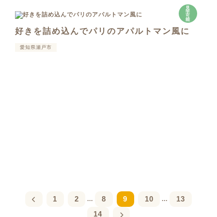
見
学
可
能
好きを詰め込んでパリのアパルトマン風に
愛知県瀬戸市
1
2
8
9
10
13
...
...
14