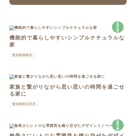
見
学
可
能
機能的で暮らしやすいシンプルナチュラルな
家
愛知県岡崎市
家族と繋がりながら思い思いの時間を過ごせ
る家に
愛知県春日井市
見
学
可
能
無骨さにレトロな雰囲気を織り交ぜたデザイ