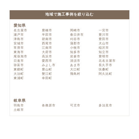
地域で施工事例を絞り込む
愛知県
名古屋市
豊橋市
岡崎市
一宮市
瀬戸市
半田市
春日井市
豊川市
津島市
碧南市
刈谷市
豊田市
安城市
西尾市
蒲郡市
犬山市
常滑市
江南市
小牧市
稲沢市
東海市
大府市
知多市
知立市
尾張旭市
高浜市
岩倉市
豊明市
日進市
愛西市
清須市
北名古屋市
弥富市
みよし市
あま市
長久手市
東郷町
豊山町
大口町
扶桑町
大治町
蟹江町
飛島村
阿久比町
東浦町
幸田町
岐阜県
羽島市
各務原市
可児市
多治見市
土岐市