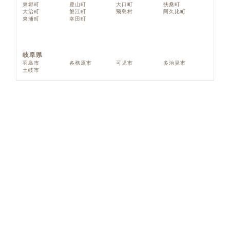
東郷町
豊山町
大口町
扶桑町
大治町
蟹江町
飛島村
阿久比町
東浦町
幸田町
岐阜県
羽島市
各務原市
可児市
多治見市
土岐市