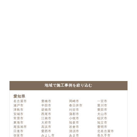
地域で施工事例を絞り込む
愛知県
名古屋市
豊橋市
岡崎市
一宮市
瀬戸市
半田市
春日井市
豊川市
津島市
碧南市
刈谷市
豊田市
安城市
西尾市
蒲郡市
犬山市
常滑市
江南市
小牧市
稲沢市
東海市
大府市
知多市
知立市
尾張旭市
高浜市
岩倉市
豊明市
日進市
愛西市
清須市
北名古屋市
弥富市
みよし市
あま市
長久手市