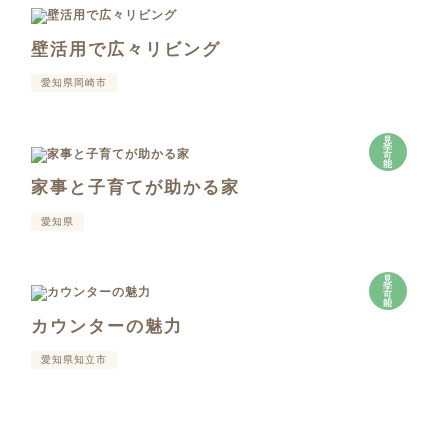
壁活用で広々リビング
愛知県岡崎市
見
学
可
能
家事と子育てが助かる家
愛知県
見
学
可
能
カウンターの魅力
愛知県知立市