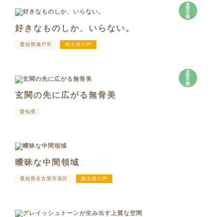
見
学
可
能
好きなものしか、いらない。
愛知県瀬戸市
施主様の声
見
学
可
能
玄関の先に広がる無骨美
愛知県
曖昧な中間領域
愛知県名古屋市港区
施主様の声