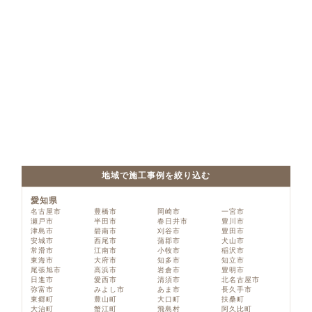
地域で施工事例を絞り込む
愛知県
名古屋市
豊橋市
岡崎市
一宮市
瀬戸市
半田市
春日井市
豊川市
津島市
碧南市
刈谷市
豊田市
安城市
西尾市
蒲郡市
犬山市
常滑市
江南市
小牧市
稲沢市
東海市
大府市
知多市
知立市
尾張旭市
高浜市
岩倉市
豊明市
日進市
愛西市
清須市
北名古屋市
弥富市
みよし市
あま市
長久手市
東郷町
豊山町
大口町
扶桑町
大治町
蟹江町
飛島村
阿久比町