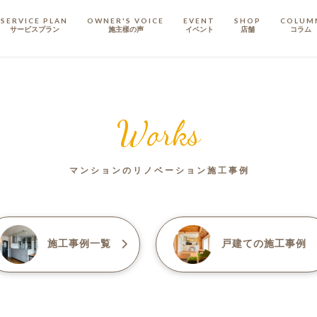
SERVICE PLAN
OWNER'S VOICE
EVENT
SHOP
COLUM
サービスプラン
施主樣の声
イベント
店舗
コラム
STAFF
スタッフ
Works
COMPANY
会社概要
マンションのリノベーション施工事例
戸建てリノベ
KULABO不動産
施工事例一覧
戸建て
の施工事例