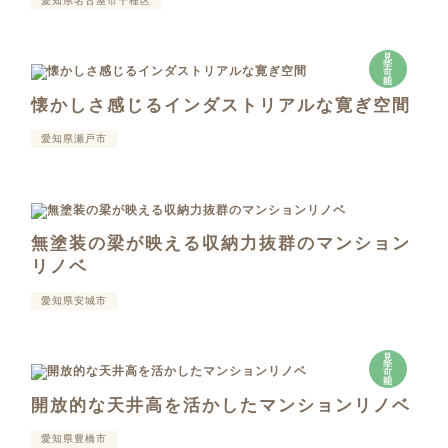
愛知県名古屋市千種区
見
学
可
能
懐かしさ感じるインダストリアルな寛ぎ空間
愛知県瀬戸市
無塗装の梁が映える収納力抜群のマンション
リノベ
愛知県安城市
見
学
可
能
開放的な天井高を活かしたマンションリノベ
愛知県豊橋市