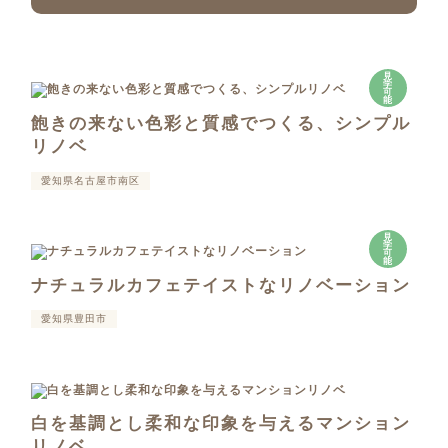
見
学
可
能
飽きの来ない色彩と質感でつくる、シンプル
リノベ
愛知県名古屋市南区
見
学
可
能
ナチュラルカフェテイストなリノベーション
愛知県豊田市
白を基調とし柔和な印象を与えるマンション
リノベ