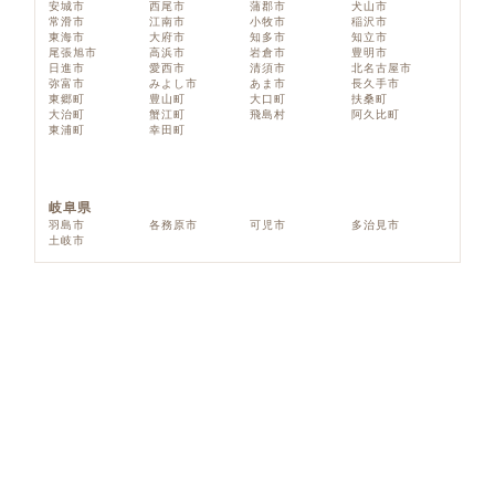
安城市
西尾市
蒲郡市
犬山市
常滑市
江南市
小牧市
稲沢市
東海市
大府市
知多市
知立市
尾張旭市
高浜市
岩倉市
豊明市
日進市
愛西市
清須市
北名古屋市
弥富市
みよし市
あま市
長久手市
東郷町
豊山町
大口町
扶桑町
大治町
蟹江町
飛島村
阿久比町
東浦町
幸田町
岐阜県
羽島市
各務原市
可児市
多治見市
土岐市