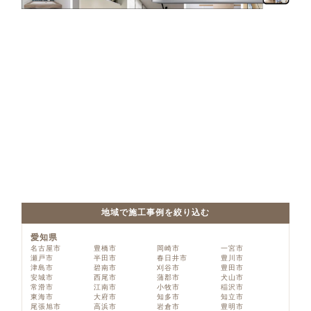
地域で施工事例を絞り込む
愛知県
名古屋市
豊橋市
岡崎市
一宮市
瀬戸市
半田市
春日井市
豊川市
津島市
碧南市
刈谷市
豊田市
安城市
西尾市
蒲郡市
犬山市
常滑市
江南市
小牧市
稲沢市
東海市
大府市
知多市
知立市
尾張旭市
高浜市
岩倉市
豊明市