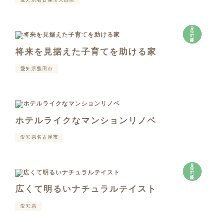
見
学
可
能
将来を見据えた子育てを助ける家
愛知県豊田市
ホテルライクなマンションリノベ
愛知県名古屋市
見
学
可
能
広くて明るいナチュラルテイスト
愛知県