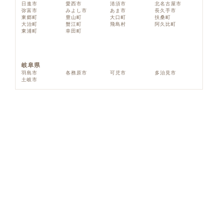
日進市
愛西市
清須市
北名古屋市
弥富市
みよし市
あま市
長久手市
東郷町
豊山町
大口町
扶桑町
大治町
蟹江町
飛島村
阿久比町
東浦町
幸田町
岐阜県
羽島市
各務原市
可児市
多治見市
土岐市