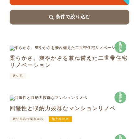
条件で絞り込む
見
学
可
能
柔らかさ、爽やかさを兼ね備えた二世帯住宅
リノベーション
愛知県
見
学
可
能
回遊性と収納力抜群なマンションリノベ
愛知県名古屋市南区
施主様の声
見