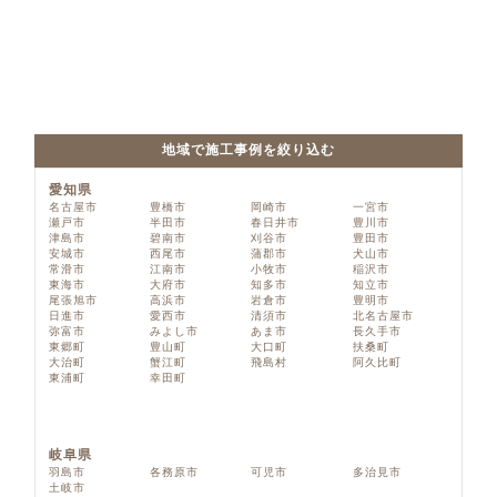
地域で施工事例を絞り込む
愛知県
名古屋市
豊橋市
岡崎市
一宮市
瀬戸市
半田市
春日井市
豊川市
津島市
碧南市
刈谷市
豊田市
安城市
西尾市
蒲郡市
犬山市
常滑市
江南市
小牧市
稲沢市
東海市
大府市
知多市
知立市
尾張旭市
高浜市
岩倉市
豊明市
日進市
愛西市
清須市
北名古屋市
弥富市
みよし市
あま市
長久手市
東郷町
豊山町
大口町
扶桑町
大治町
蟹江町
飛島村
阿久比町
東浦町
幸田町
岐阜県
羽島市
各務原市
可児市
多治見市
土岐市