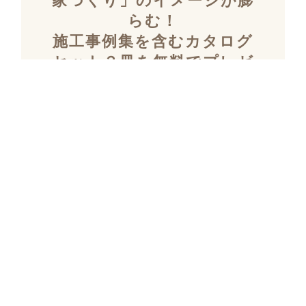
家づくり」のイメージが膨
らむ！
施工事例集を含むカタログ
セット３冊を無料でプレゼ
ント！
「デザイン性」と「暮らしやすさ」を両立し
た住まいを探究し続け、
多数の設計施工を
おこなってきたKULABOのこだわりの施工事
例集をプレゼント！
さらにKULABOの家づくりのポイントがわか
るガイドブックと、
実際にKULABOでリノ
ベしたお客様の声のカタログをセットでお届
けいたします。