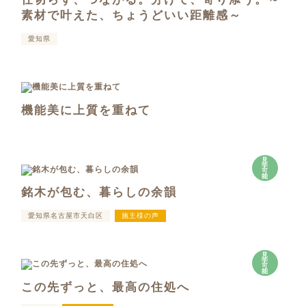
素材で叶えた、ちょうどいい距離感～
愛知県
機能美に上質を重ねて
見
学
可
能
銘木が包む、暮らしの余韻
愛知県名古屋市天白区
施主様の声
見
学
可
能
この先ずっと、最高の住処へ