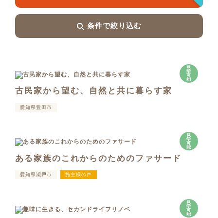
条件で絞り込む
見
学
可
能
古民家から望む、自然と共に暮らす家
愛知県豊田市
見
学
可
能
ある家族のこれからのためのファサード
愛知県瀬戸市
施主様の声
見
学
可
能