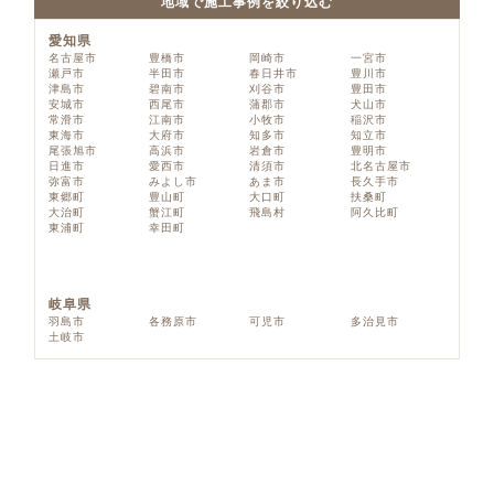
地域で施工事例を絞り込む
愛知県
名古屋市
豊橋市
岡崎市
一宮市
瀬戸市
半田市
春日井市
豊川市
津島市
碧南市
刈谷市
豊田市
安城市
西尾市
蒲郡市
犬山市
常滑市
江南市
小牧市
稲沢市
東海市
大府市
知多市
知立市
尾張旭市
高浜市
岩倉市
豊明市
日進市
愛西市
清須市
北名古屋市
弥富市
みよし市
あま市
長久手市
東郷町
豊山町
大口町
扶桑町
大治町
蟹江町
飛島村
阿久比町
東浦町
幸田町
岐阜県
羽島市
各務原市
可児市
多治見市
土岐市