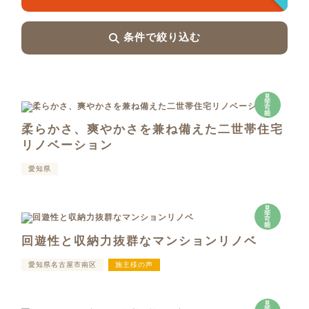
条件で絞り込む
見
学
可
能
柔らかさ、爽やかさを兼ね備えた二世帯住宅
リノベーション
愛知県
見
学
可
能
回遊性と収納力抜群なマンションリノベ
愛知県名古屋市南区
施主様の声
見