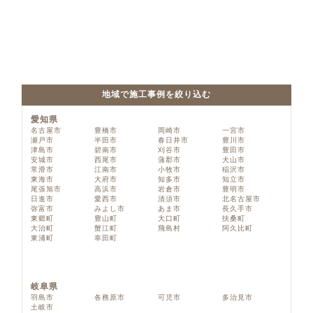
地域で施工事例を絞り込む
愛知県
名古屋市
豊橋市
岡崎市
一宮市
瀬戸市
半田市
春日井市
豊川市
津島市
碧南市
刈谷市
豊田市
安城市
西尾市
蒲郡市
犬山市
常滑市
江南市
小牧市
稲沢市
東海市
大府市
知多市
知立市
尾張旭市
高浜市
岩倉市
豊明市
日進市
愛西市
清須市
北名古屋市
弥富市
みよし市
あま市
長久手市
東郷町
豊山町
大口町
扶桑町
大治町
蟹江町
飛島村
阿久比町
東浦町
幸田町
岐阜県
羽島市
各務原市
可児市
多治見市
土岐市