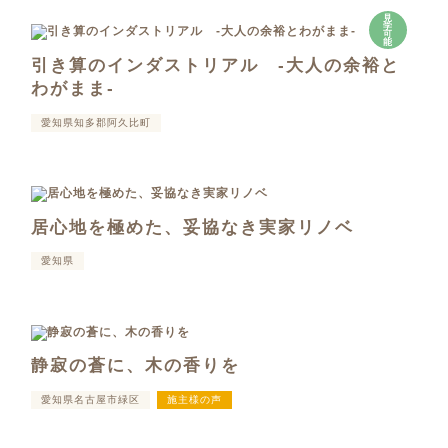
見
学
可
能
引き算のインダストリアル -大人の余裕と
わがまま-
愛知県知多郡阿久比町
居心地を極めた、妥協なき実家リノベ
愛知県
静寂の蒼に、木の香りを
愛知県名古屋市緑区
施主様の声