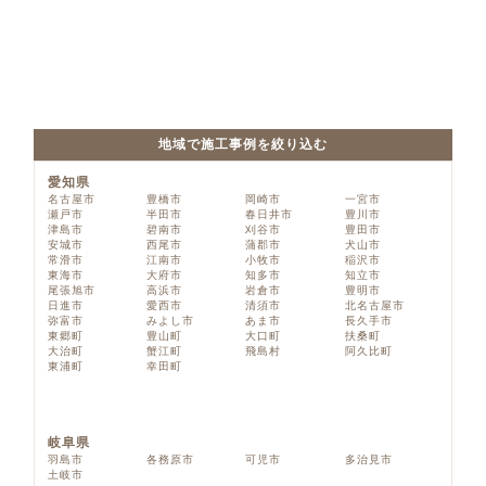
地域で施工事例を絞り込む
愛知県
名古屋市
豊橋市
岡崎市
一宮市
瀬戸市
半田市
春日井市
豊川市
津島市
碧南市
刈谷市
豊田市
安城市
西尾市
蒲郡市
犬山市
常滑市
江南市
小牧市
稲沢市
東海市
大府市
知多市
知立市
尾張旭市
高浜市
岩倉市
豊明市
日進市
愛西市
清須市
北名古屋市
弥富市
みよし市
あま市
長久手市
東郷町
豊山町
大口町
扶桑町
大治町
蟹江町
飛島村
阿久比町
東浦町
幸田町
岐阜県
羽島市
各務原市
可児市
多治見市
土岐市