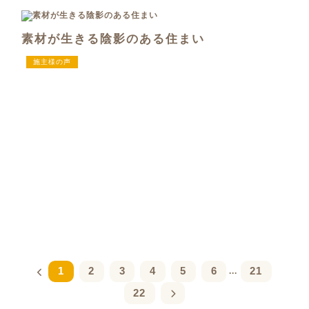
素材が生きる陰影のある住まい
施主様の声
1
2
3
4
5
6
21
...
22