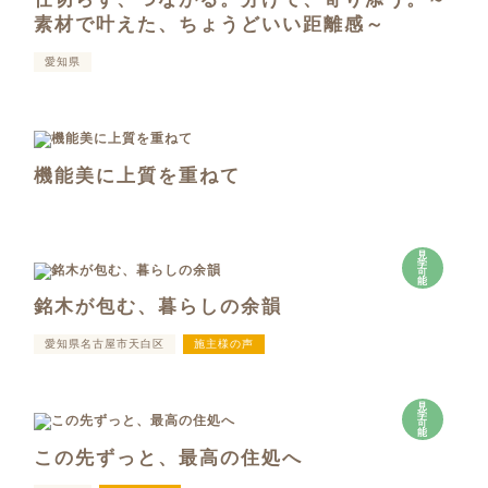
素材で叶えた、ちょうどいい距離感～
愛知県
機能美に上質を重ねて
見
学
可
能
銘木が包む、暮らしの余韻
愛知県名古屋市天白区
施主様の声
見
学
可
能
この先ずっと、最高の住処へ