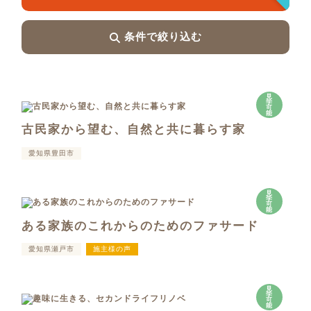
条件で絞り込む
見
学
可
能
古民家から望む、自然と共に暮らす家
愛知県豊田市
見
学
可
能
ある家族のこれからのためのファサード
愛知県瀬戸市
施主様の声
見
学
可
能