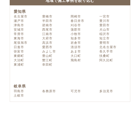
地域で施工事例を絞り込む
愛知県
名古屋市
豊橋市
岡崎市
一宮市
瀬戸市
半田市
春日井市
豊川市
津島市
碧南市
刈谷市
豊田市
安城市
西尾市
蒲郡市
犬山市
常滑市
江南市
小牧市
稲沢市
東海市
大府市
知多市
知立市
尾張旭市
高浜市
岩倉市
豊明市
日進市
愛西市
清須市
北名古屋市
弥富市
みよし市
あま市
長久手市
東郷町
豊山町
大口町
扶桑町
大治町
蟹江町
飛島村
阿久比町
東浦町
幸田町
岐阜県
羽島市
各務原市
可児市
多治見市
土岐市