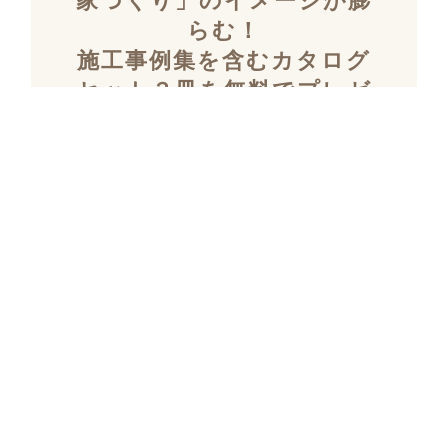
家づくり」のイメージが膨
らむ！
施工事例集を含むカタログ
セット３冊を無料でプレゼ
ント！
「デザイン性」と「暮らしやすさ」を両立し
た住まいを探究し続け、
多数の設計施工を
おこなってきたKULABOのこだわりの施工事
例集をプレゼント！
さらにKULABOの家づくりのポイントがわか
るガイドブックと、
実際にKULABOでリノ
ベしたお客様の声のカタログをセットでお届
けいたします。