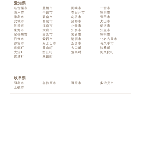
愛知県
名古屋市
豊橋市
岡崎市
一宮市
瀬戸市
半田市
春日井市
豊川市
津島市
碧南市
刈谷市
豊田市
安城市
西尾市
蒲郡市
犬山市
常滑市
江南市
小牧市
稲沢市
東海市
大府市
知多市
知立市
尾張旭市
高浜市
岩倉市
豊明市
日進市
愛西市
清須市
北名古屋市
弥富市
みよし市
あま市
長久手市
東郷町
豊山町
大口町
扶桑町
大治町
蟹江町
飛島村
阿久比町
東浦町
幸田町
岐阜県
羽島市
各務原市
可児市
多治見市
土岐市