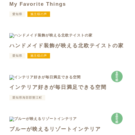
My Favorite Things
愛知県
施主様の声
ハンドメイド装飾が映える北欧テイストの家
愛知県
施主様の声
見
学
可
能
インテリア好きが毎日満足できる空間
愛知県海部郡蟹江町
見
学
可
能
ブルーが映えるリゾートインテリア