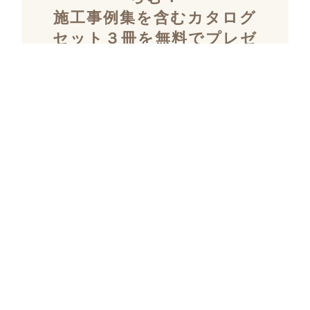
施工事例集を含むカタログ
セット３冊を無料でプレゼ
ント！
「デザイン性」と「暮らしやすさ」を両立し
た住まいを探究し続け、
多数の設計施工を
おこなってきたKULABOのこだわりの施工事
例集をプレゼント！
さらにKULABOの家づくりのポイントがわか
るガイドブックと、
実際にKULABOでリノ
ベしたお客様の声のカタログをセットでお届
けいたします。
リノベーションを検討され始めた方、デザイ
ンやテイストを固めたい方など
お家づくり