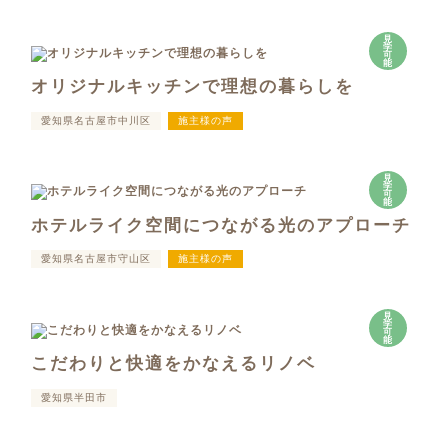
見
学
可
能
オリジナルキッチンで理想の暮らしを
愛知県名古屋市中川区
施主様の声
見
学
可
能
ホテルライク空間につながる光のアプローチ
愛知県名古屋市守山区
施主様の声
見
学
可
能
こだわりと快適をかなえるリノベ
愛知県半田市