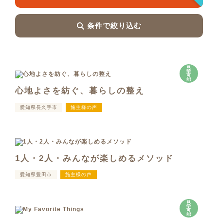
条件で絞り込む
見
学
可
能
心地よさを紡ぐ、暮らしの整え
愛知県長久手市
施主様の声
1人・2人・みんなが楽しめるメソッド
愛知県豊田市
施主様の声
見
学
可
能