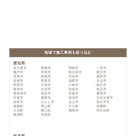
地域で施工事例を絞り込む
愛知県
名古屋市
豊橋市
岡崎市
一宮市
瀬戸市
半田市
春日井市
豊川市
津島市
碧南市
刈谷市
豊田市
安城市
西尾市
蒲郡市
犬山市
常滑市
江南市
小牧市
稲沢市
東海市
大府市
知多市
知立市
尾張旭市
高浜市
岩倉市
豊明市
日進市
愛西市
清須市
北名古屋市
弥富市
みよし市
あま市
長久手市
東郷町
豊山町
大口町
扶桑町
大治町
蟹江町
飛島村
阿久比町
東浦町
幸田町