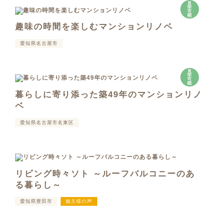
見
学
可
能
趣味の時間を楽しむマンションリノベ
愛知県名古屋市
見
学
可
能
暮らしに寄り添った築49年のマンションリノ
ベ
愛知県名古屋市名東区
リビング時々ソト ～ルーフバルコニーのあ
る暮らし～
愛知県豊田市
施主様の声