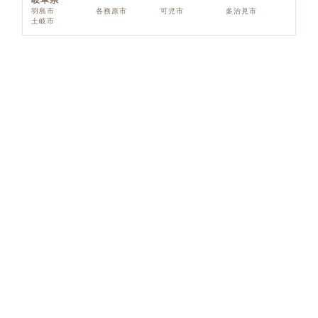
岐阜県
羽島市
各務原市
可児市
多治見市
土岐市