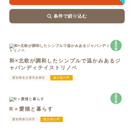
条件で絞り込む
見
学
可
能
和×北欧が調和したシンプルで温かみあるジ
ャパンディテイストリノベ
愛知県名古屋市名東区
施主様の声
見
学
可
能
R＋愛猫と暮らす
愛知県春日井市
施主様の声