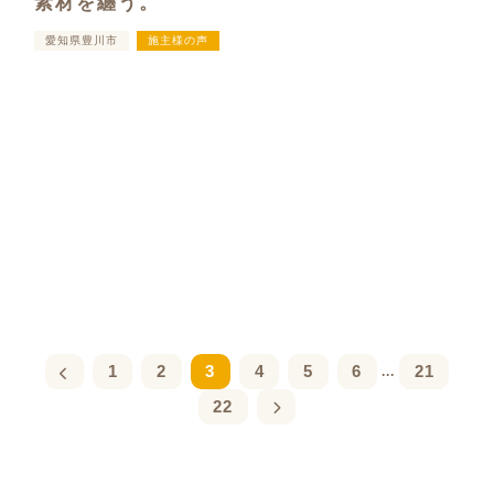
素材を纏う。
愛知県豊川市
施主様の声
1
2
3
4
5
6
21
...
22