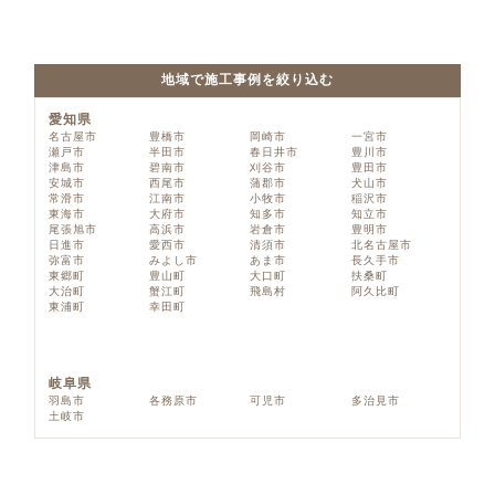
地域で施工事例を絞り込む
愛知県
名古屋市
豊橋市
岡崎市
一宮市
瀬戸市
半田市
春日井市
豊川市
津島市
碧南市
刈谷市
豊田市
安城市
西尾市
蒲郡市
犬山市
常滑市
江南市
小牧市
稲沢市
東海市
大府市
知多市
知立市
尾張旭市
高浜市
岩倉市
豊明市
日進市
愛西市
清須市
北名古屋市
弥富市
みよし市
あま市
長久手市
東郷町
豊山町
大口町
扶桑町
大治町
蟹江町
飛島村
阿久比町
東浦町
幸田町
岐阜県
羽島市
各務原市
可児市
多治見市
土岐市