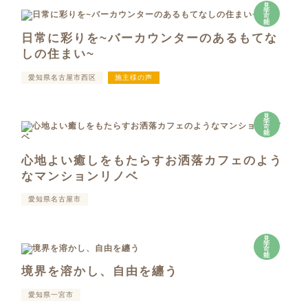
見
学
可
能
日常に彩りを~バーカウンターのあるもてな
しの住まい~
愛知県名古屋市西区
施主様の声
見
学
可
能
心地よい癒しをもたらすお洒落カフェのよう
なマンションリノベ
愛知県名古屋市
見
学
可
能
境界を溶かし、自由を纏う
愛知県一宮市