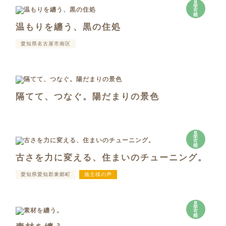
見
学
可
能
温もりを纏う、黒の住処
愛知県名古屋市南区
隔てて、つなぐ。陽だまりの景色
見
学
可
能
古さを力に変える、住まいのチューニング。
愛知県愛知郡東郷町
施主様の声
見
学
可
能