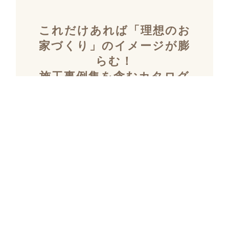
これだけあれば「理想のお
家づくり」のイメージが膨
らむ！
施工事例集を含むカタログ
セット３冊を無料でプレゼ
ント！
「デザイン性」と「暮らしやすさ」を両立し
た住まいを探究し続け、
多数の設計施工を
おこなってきたKULABOのこだわりの施工事