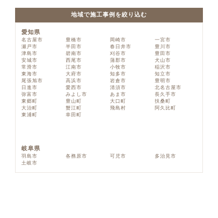
地域で施工事例を絞り込む
愛知県
名古屋市
豊橋市
岡崎市
一宮市
瀬戸市
半田市
春日井市
豊川市
津島市
碧南市
刈谷市
豊田市
安城市
西尾市
蒲郡市
犬山市
常滑市
江南市
小牧市
稲沢市
東海市
大府市
知多市
知立市
尾張旭市
高浜市
岩倉市
豊明市
日進市
愛西市
清須市
北名古屋市
弥富市
みよし市
あま市
長久手市
東郷町
豊山町
大口町
扶桑町
大治町
蟹江町
飛島村
阿久比町
東浦町
幸田町
岐阜県
羽島市
各務原市
可児市
多治見市
土岐市