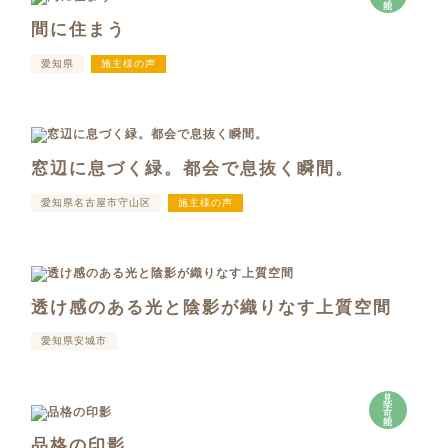
能
間に住まう
愛知県
施主様の声
窓辺に息づく緑。都会で息抜く瞬間。
愛知県名古屋市守山区
施主様の声
透け感のある光と陰影が織りなす上質空間
愛知県安城市
見
学
可
能
品格の印影