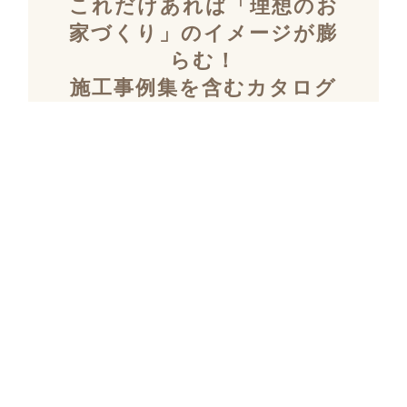
これだけあれば「理想のお
家づくり」のイメージが膨
らむ！
施工事例集を含むカタログ
セット３冊を無料でプレゼ
ント！
「デザイン性」と「暮らしやすさ」を両立し
た住まいを探究し続け、
多数の設計施工を
おこなってきたKULABOのこだわりの施工事
例集をプレゼント！
さらにKULABOの家づくりのポイントがわか
るガイドブックと、
実際にKULABOでリノ