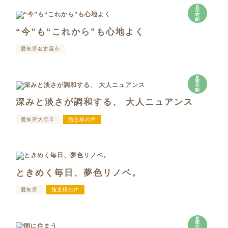
見
学
可
能
“今”も“これから”も心地よく
愛知県名古屋市
見
学
可
能
深みと淡さが調和する、 大人ニュアンス
愛知県大府市
施主様の声
ときめく毎日、夢色リノベ。
愛知県
施主様の声
見
学
可