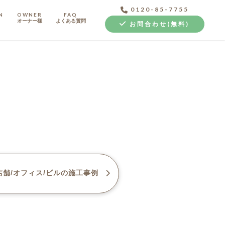
0120-85-7755
N
OWNER
FAQ
オーナー様
よくある質問
お問合わせ(無料)
中古探し+リノベ
舗/オフィス/ビル
の施工事例