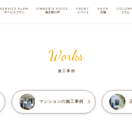
SERVICE PLAN
OWNER'S VOICE
EVENT
SHOP
COLUM
サービスプラン
施主樣の声
イベント
店舗
コラム
STAFF
スタッフ
Works
COMPANY
会社概要
施工事例
戸建てリノベ
KULABO不動産
マンション
の施工事例
店