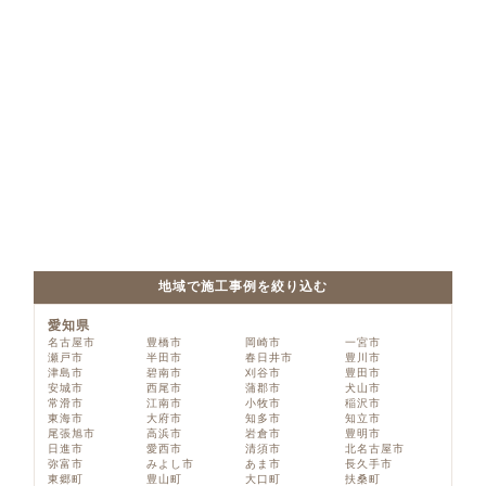
地域で施工事例を絞り込む
愛知県
名古屋市
豊橋市
岡崎市
一宮市
瀬戸市
半田市
春日井市
豊川市
津島市
碧南市
刈谷市
豊田市
安城市
西尾市
蒲郡市
犬山市
常滑市
江南市
小牧市
稲沢市
東海市
大府市
知多市
知立市
尾張旭市
高浜市
岩倉市
豊明市
日進市
愛西市
清須市
北名古屋市
弥富市
みよし市
あま市
長久手市
東郷町
豊山町
大口町
扶桑町