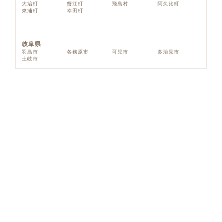
大治町
蟹江町
飛島村
阿久比町
東浦町
幸田町
岐阜県
羽島市
各務原市
可児市
多治見市
土岐市