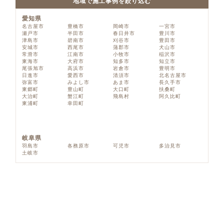
地域で施工事例を絞り込む
愛知県
名古屋市
豊橋市
岡崎市
一宮市
瀬戸市
半田市
春日井市
豊川市
津島市
碧南市
刈谷市
豊田市
安城市
西尾市
蒲郡市
犬山市
常滑市
江南市
小牧市
稲沢市
東海市
大府市
知多市
知立市
尾張旭市
高浜市
岩倉市
豊明市
日進市
愛西市
清須市
北名古屋市
弥富市
みよし市
あま市
長久手市
東郷町
豊山町
大口町
扶桑町
大治町
蟹江町
飛島村
阿久比町
東浦町
幸田町
岐阜県
羽島市
各務原市
可児市
多治見市
土岐市