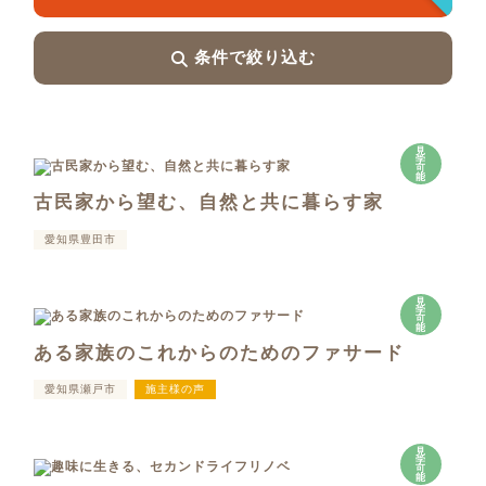
条件で絞り込む
見
学
可
能
古民家から望む、自然と共に暮らす家
愛知県豊田市
見
学
可
能
ある家族のこれからのためのファサード
愛知県瀬戸市
施主様の声
見
学
可
能