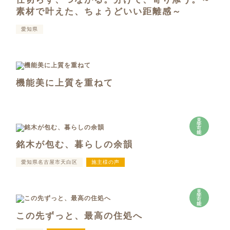
素材で叶えた、ちょうどいい距離感～
愛知県
機能美に上質を重ねて
見
学
可
能
銘木が包む、暮らしの余韻
愛知県名古屋市天白区
施主様の声
見
学
可
能
この先ずっと、最高の住処へ