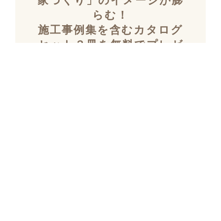
家づくり」のイメージが膨
らむ！
施工事例集を含むカタログ
セット３冊を無料でプレゼ
ント！
「デザイン性」と「暮らしやすさ」を両立し
た住まいを探究し続け、
多数の設計施工を
おこなってきたKULABOのこだわりの施工事
例集をプレゼント！
さらにKULABOの家づくりのポイントがわか
るガイドブックと、
実際にKULABOでリノ
ベしたお客様の声のカタログをセットでお届
けいたします。