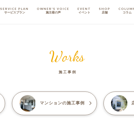
SERVICE PLAN
OWNER'S VOICE
EVENT
SHOP
COLUM
サービスプラン
施主樣の声
イベント
店舗
コラム
STAFF
スタッフ
Works
COMPANY
会社概要
施工事例
戸建てリノベ
KULABO不動産
マンション
の施工事例
店