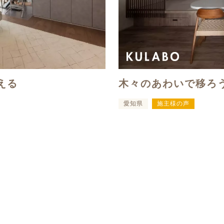
える
木々のあわいで移ろ
愛知県
施主様の声