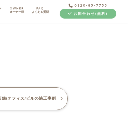
0120-85-7755
N
OWNER
FAQ
オーナー様
よくある質問
お問合わせ(無料)
中古探し+リノベ
舗/オフィス/ビル
の施工事例