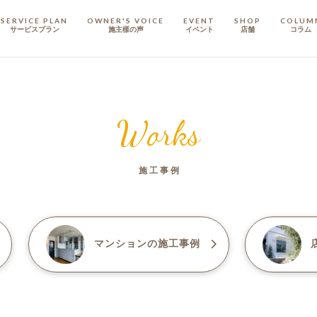
SERVICE PLAN
OWNER'S VOICE
EVENT
SHOP
COLUM
サービスプラン
施主樣の声
イベント
店舗
コラム
STAFF
スタッフ
Works
COMPANY
会社概要
施工事例
戸建てリノベ
KULABO不動産
マンション
の施工事例
店