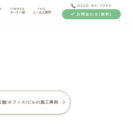
0120-85-7755
N
OWNER
FAQ
オーナー様
よくある質問
お問合わせ(無料)
中古探し+リノベ
舗/オフィス/ビル
の施工事例