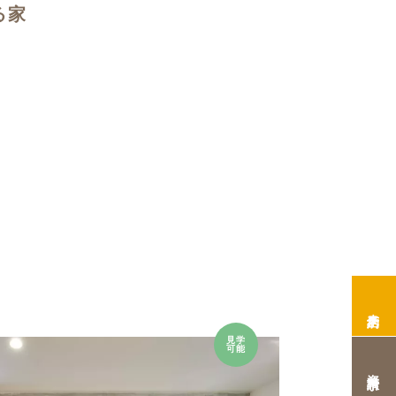
る家
来店予約
見学
可能
資料請求