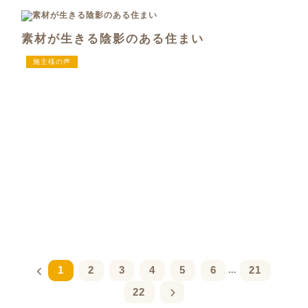
素材が生きる陰影のある住まい
施主様の声
1
2
3
4
5
6
21
...
22