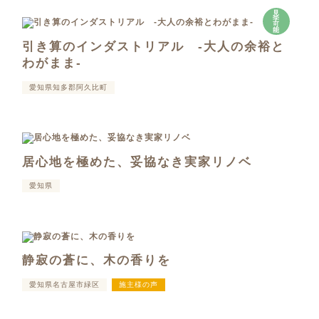
見
学
可
能
引き算のインダストリアル -大人の余裕と
わがまま-
愛知県知多郡阿久比町
居心地を極めた、妥協なき実家リノベ
愛知県
静寂の蒼に、木の香りを
愛知県名古屋市緑区
施主様の声