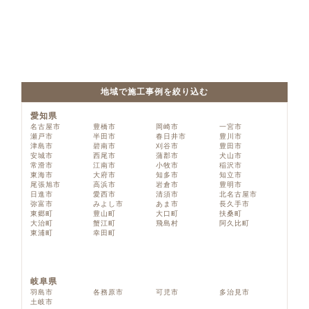
地域で施工事例を絞り込む
愛知県
名古屋市
豊橋市
岡崎市
一宮市
瀬戸市
半田市
春日井市
豊川市
津島市
碧南市
刈谷市
豊田市
安城市
西尾市
蒲郡市
犬山市
常滑市
江南市
小牧市
稲沢市
東海市
大府市
知多市
知立市
尾張旭市
高浜市
岩倉市
豊明市
日進市
愛西市
清須市
北名古屋市
弥富市
みよし市
あま市
長久手市
東郷町
豊山町
大口町
扶桑町
大治町
蟹江町
飛島村
阿久比町
東浦町
幸田町
岐阜県
羽島市
各務原市
可児市
多治見市
土岐市