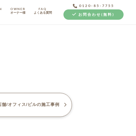
0120-85-7755
N
OWNER
FAQ
オーナー様
よくある質問
お問合わせ(無料)
中古探し+リノベ
舗/オフィス/ビル
の施工事例