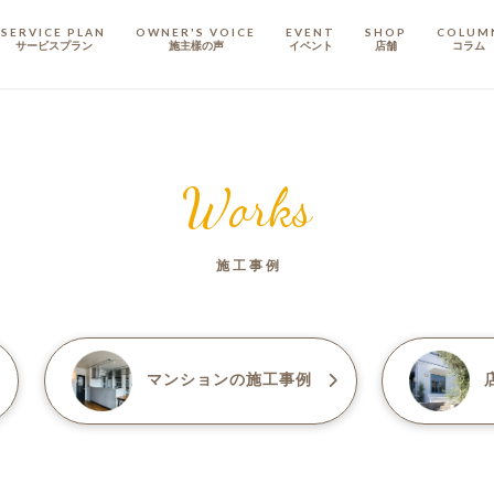
SERVICE PLAN
OWNER'S VOICE
EVENT
SHOP
COLUM
サービスプラン
施主樣の声
イベント
店舗
コラム
STAFF
スタッフ
Works
COMPANY
会社概要
施工事例
戸建てリノベ
KULABO不動産
マンション
の施工事例
店