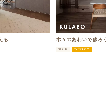
える
木々のあわいで移ろ
愛知県
施主様の声