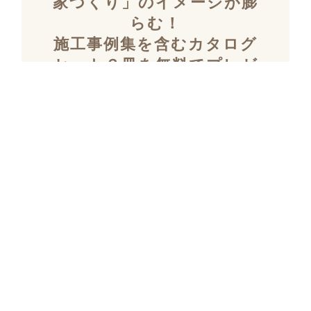
家づくり」のイメージが膨
らむ！
施工事例集を含むカタログ
セット３冊を無料でプレゼ
ント！
「デザイン性」と「暮らしやすさ」を両立し
た住まいを探究し続け、
多数の設計施工を
おこなってきたKULABOのこだわりの施工事
例集をプレゼント！
さらにKULABOの家づくりのポイントがわか
るガイドブックと、
実際にKULABOでリノ
ベしたお客様の声のカタログをセットでお届
けいたします。