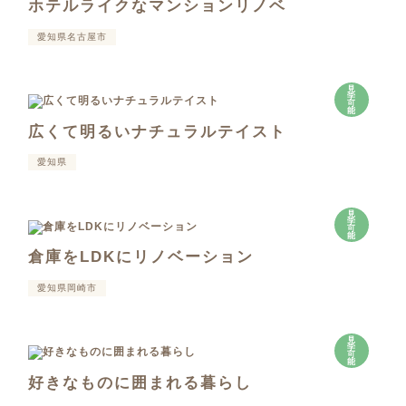
ホテルライクなマンションリノベ
愛知県名古屋市
見
学
可
能
広くて明るいナチュラルテイスト
愛知県
見
学
可
能
倉庫をLDKにリノベーション
愛知県岡崎市
見
学
可
能
好きなものに囲まれる暮らし