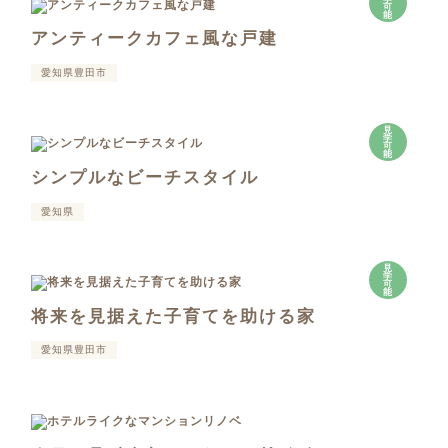
可
能
アンティークカフェ風な戸建
愛知県豊田市
見
学
可
能
シンプルなビーチスタイル
愛知県
見
学
可
能
将来を見据えた子育てを助ける家
愛知県豊田市