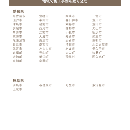
地域で施工事例を絞り込む
愛知県
名古屋市
豊橋市
岡崎市
一宮市
瀬戸市
半田市
春日井市
豊川市
津島市
碧南市
刈谷市
豊田市
安城市
西尾市
蒲郡市
犬山市
常滑市
江南市
小牧市
稲沢市
東海市
大府市
知多市
知立市
尾張旭市
高浜市
岩倉市
豊明市
日進市
愛西市
清須市
北名古屋市
弥富市
みよし市
あま市
長久手市
東郷町
豊山町
大口町
扶桑町
大治町
蟹江町
飛島村
阿久比町
東浦町
幸田町
岐阜県
羽島市
各務原市
可児市
多治見市
土岐市