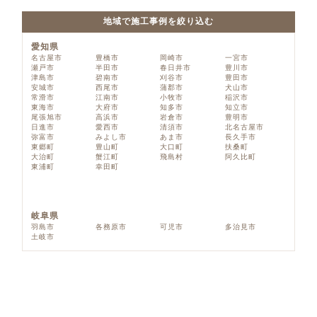
地域で施工事例を絞り込む
愛知県
名古屋市
豊橋市
岡崎市
一宮市
瀬戸市
半田市
春日井市
豊川市
津島市
碧南市
刈谷市
豊田市
安城市
西尾市
蒲郡市
犬山市
常滑市
江南市
小牧市
稲沢市
東海市
大府市
知多市
知立市
尾張旭市
高浜市
岩倉市
豊明市
日進市
愛西市
清須市
北名古屋市
弥富市
みよし市
あま市
長久手市
東郷町
豊山町
大口町
扶桑町
大治町
蟹江町
飛島村
阿久比町
東浦町
幸田町
岐阜県
羽島市
各務原市
可児市
多治見市
土岐市