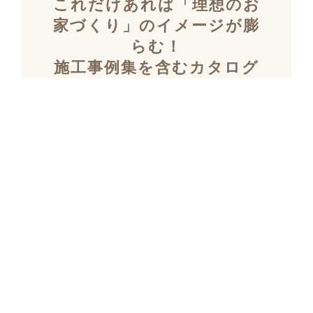
これだけあれば「理想のお
家づくり」のイメージが膨
らむ！
施工事例集を含むカタログ
セット３冊を無料でプレゼ
ント！
「デザイン性」と「暮らしやすさ」を両立し
た住まいを探究し続け、
多数の設計施工を
おこなってきたKULABOのこだわりの施工事
例集をプレゼント！
さらにKULABOの家づくりのポイントがわか
るガイドブックと、
実際にKULABOでリノ