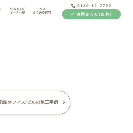
0120-85-7755
N
OWNER
FAQ
オーナー様
よくある質問
お問合わせ(無料)
中古探し+リノベ
舗/オフィス/ビル
の施工事例