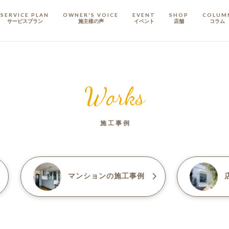
SERVICE PLAN
OWNER'S VOICE
EVENT
SHOP
COLUM
サービスプラン
施主樣の声
イベント
店舗
コラム
STAFF
スタッフ
Works
COMPANY
会社概要
施工事例
戸建てリノベ
KULABO不動産
マンション
の施工事例
店