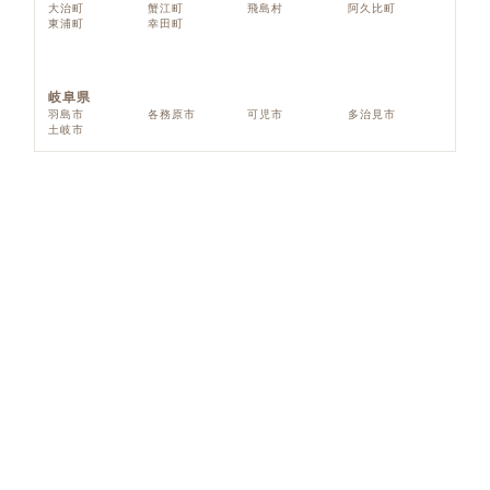
大治町
蟹江町
飛島村
阿久比町
東浦町
幸田町
岐阜県
羽島市
各務原市
可児市
多治見市
土岐市