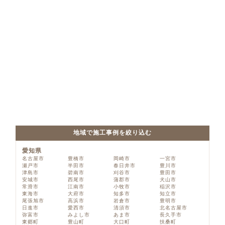
地域で施工事例を絞り込む
愛知県
名古屋市
豊橋市
岡崎市
一宮市
瀬戸市
半田市
春日井市
豊川市
津島市
碧南市
刈谷市
豊田市
安城市
西尾市
蒲郡市
犬山市
常滑市
江南市
小牧市
稲沢市
東海市
大府市
知多市
知立市
尾張旭市
高浜市
岩倉市
豊明市
日進市
愛西市
清須市
北名古屋市
弥富市
みよし市
あま市
長久手市
東郷町
豊山町
大口町
扶桑町