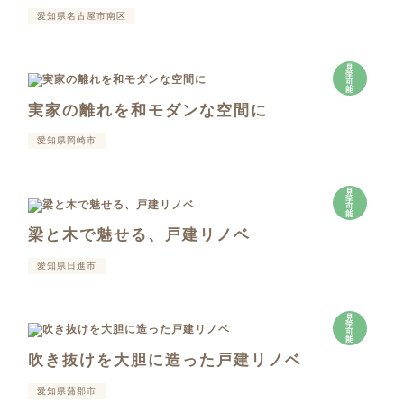
愛知県名古屋市南区
見
学
可
能
実家の離れを和モダンな空間に
愛知県岡崎市
見
学
可
能
梁と木で魅せる、戸建リノベ
愛知県日進市
見
学
可
能
吹き抜けを大胆に造った戸建リノベ
愛知県蒲郡市