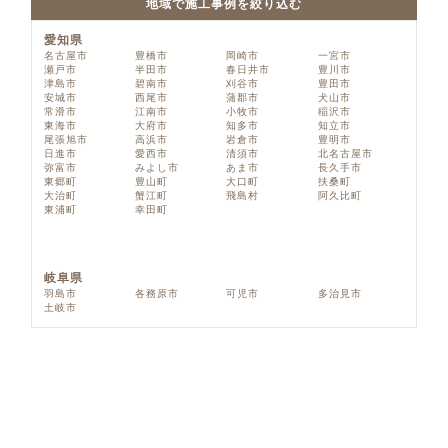
地域で施工事例を絞り込む
愛知県
名古屋市
豊橋市
岡崎市
一宮市
瀬戸市
半田市
春日井市
豊川市
津島市
碧南市
刈谷市
豊田市
安城市
西尾市
蒲郡市
犬山市
常滑市
江南市
小牧市
稲沢市
東海市
大府市
知多市
知立市
尾張旭市
高浜市
岩倉市
豊明市
日進市
愛西市
清須市
北名古屋市
弥富市
みよし市
あま市
長久手市
東郷町
豊山町
大口町
扶桑町
大治町
蟹江町
飛島村
阿久比町
東浦町
幸田町
岐阜県
羽島市
各務原市
可児市
多治見市
土岐市