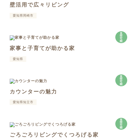
壁活用で広々リビング
愛知県岡崎市
見
学
可
能
家事と子育てが助かる家
愛知県
見
学
可
能
カウンターの魅力
愛知県知立市
見
学
可
能
ごろごろリビングでくつろげる家