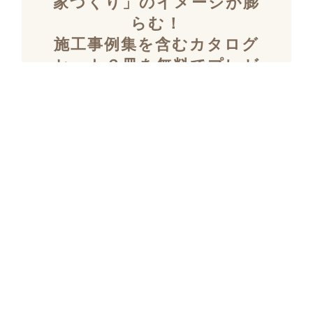
家づくり」のイメージが膨
らむ！
施工事例集を含むカタログ
セット３冊を無料でプレゼ
ント！
「デザイン性」と「暮らしやすさ」を両立し
た住まいを探究し続け、
多数の設計施工を
おこなってきたKULABOのこだわりの施工事
例集をプレゼント！
さらにKULABOの家づくりのポイントがわか
るガイドブックと、
実際にKULABOでリノ
ベしたお客様の声のカタログをセットでお届
けいたします。