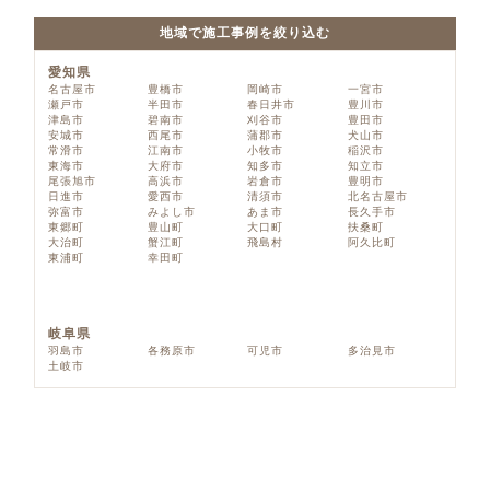
地域で施工事例を絞り込む
愛知県
名古屋市
豊橋市
岡崎市
一宮市
瀬戸市
半田市
春日井市
豊川市
津島市
碧南市
刈谷市
豊田市
安城市
西尾市
蒲郡市
犬山市
常滑市
江南市
小牧市
稲沢市
東海市
大府市
知多市
知立市
尾張旭市
高浜市
岩倉市
豊明市
日進市
愛西市
清須市
北名古屋市
弥富市
みよし市
あま市
長久手市
東郷町
豊山町
大口町
扶桑町
大治町
蟹江町
飛島村
阿久比町
東浦町
幸田町
岐阜県
羽島市
各務原市
可児市
多治見市
土岐市