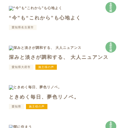
見
学
可
能
“今”も“これから”も心地よく
愛知県名古屋市
見
学
可
能
深みと淡さが調和する、 大人ニュアンス
愛知県大府市
施主様の声
ときめく毎日、夢色リノベ。
愛知県
施主様の声
見
学
可