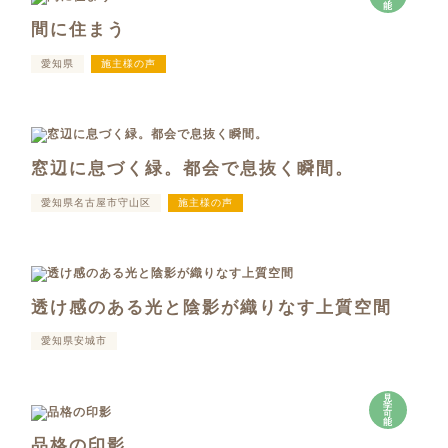
能
間に住まう
愛知県
施主様の声
窓辺に息づく緑。都会で息抜く瞬間。
愛知県名古屋市守山区
施主様の声
透け感のある光と陰影が織りなす上質空間
愛知県安城市
見
学
可
能
品格の印影