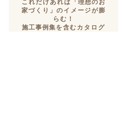
これだけあれば「理想のお
家づくり」のイメージが膨
らむ！
施工事例集を含むカタログ
セット３冊を無料でプレゼ
ント！
「デザイン性」と「暮らしやすさ」を両立し
た住まいを探究し続け、
多数の設計施工を
おこなってきたKULABOのこだわりの施工事
例集をプレゼント！
さらにKULABOの家づくりのポイントがわか
るガイドブックと、
実際にKULABOでリノ