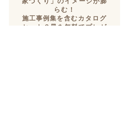
家づくり」のイメージが膨
らむ！
施工事例集を含むカタログ
セット３冊を無料でプレゼ
ント！
「デザイン性」と「暮らしやすさ」を両立し
た住まいを探究し続け、
多数の設計施工を
おこなってきたKULABOのこだわりの施工事
例集をプレゼント！
さらにKULABOの家づくりのポイントがわか
るガイドブックと、
実際にKULABOでリノ
ベしたお客様の声のカタログをセットでお届
けいたします。