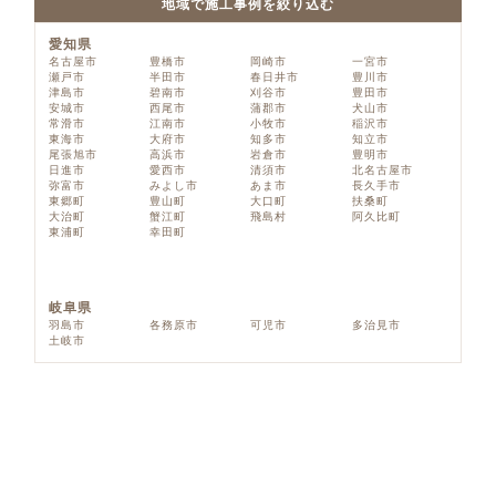
地域で施工事例を絞り込む
愛知県
名古屋市
豊橋市
岡崎市
一宮市
瀬戸市
半田市
春日井市
豊川市
津島市
碧南市
刈谷市
豊田市
安城市
西尾市
蒲郡市
犬山市
常滑市
江南市
小牧市
稲沢市
東海市
大府市
知多市
知立市
尾張旭市
高浜市
岩倉市
豊明市
日進市
愛西市
清須市
北名古屋市
弥富市
みよし市
あま市
長久手市
東郷町
豊山町
大口町
扶桑町
大治町
蟹江町
飛島村
阿久比町
東浦町
幸田町
岐阜県
羽島市
各務原市
可児市
多治見市
土岐市