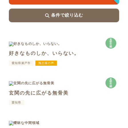
条件で絞り込む
見
学
可
能
好きなものしか、いらない。
愛知県瀬戸市
施主様の声
見
学
可
能
玄関の先に広がる無骨美
愛知県