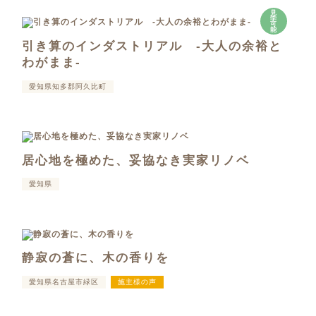
見
学
可
能
引き算のインダストリアル -大人の余裕と
わがまま-
愛知県知多郡阿久比町
居心地を極めた、妥協なき実家リノベ
愛知県
静寂の蒼に、木の香りを
愛知県名古屋市緑区
施主様の声