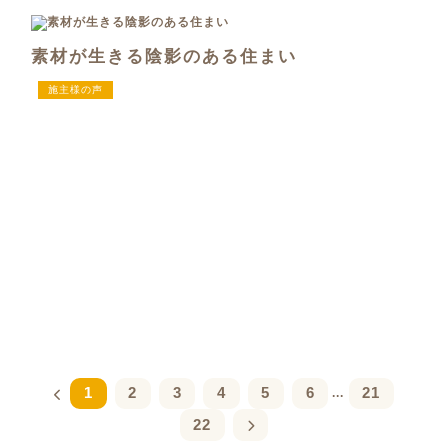
素材が生きる陰影のある住まい
施主様の声
1
2
3
4
5
6
21
...
22