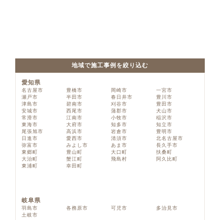
地域で施工事例を絞り込む
愛知県
名古屋市
豊橋市
岡崎市
一宮市
瀬戸市
半田市
春日井市
豊川市
津島市
碧南市
刈谷市
豊田市
安城市
西尾市
蒲郡市
犬山市
常滑市
江南市
小牧市
稲沢市
東海市
大府市
知多市
知立市
尾張旭市
高浜市
岩倉市
豊明市
日進市
愛西市
清須市
北名古屋市
弥富市
みよし市
あま市
長久手市
東郷町
豊山町
大口町
扶桑町
大治町
蟹江町
飛島村
阿久比町
東浦町
幸田町
岐阜県
羽島市
各務原市
可児市
多治見市
土岐市