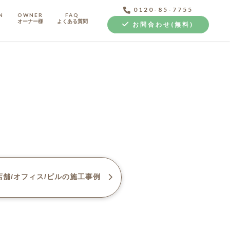
0120-85-7755
N
OWNER
FAQ
オーナー様
よくある質問
お問合わせ(無料)
中古探し+リノベ
舗/オフィス/ビル
の施工事例