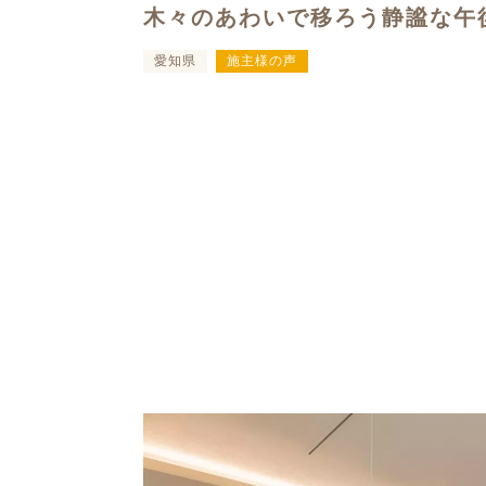
木々のあわいで移ろう静謐な午
愛知県
施主様の声