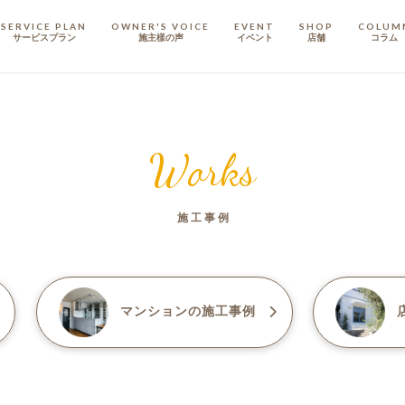
SERVICE PLAN
OWNER'S VOICE
EVENT
SHOP
COLUM
サービスプラン
施主樣の声
イベント
店舗
コラム
STAFF
スタッフ
Works
COMPANY
会社概要
施工事例
戸建てリノベ
KULABO不動産
マンション
の施工事例
店