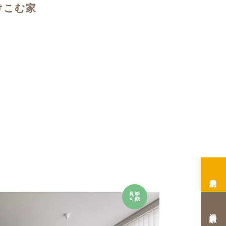
けこむ家
来店予約
見学
可能
資料請求