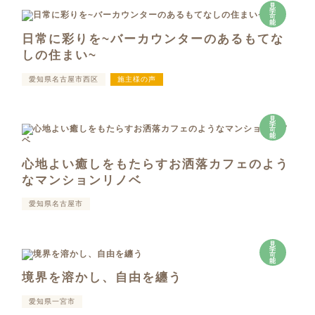
見
学
可
能
日常に彩りを~バーカウンターのあるもてな
しの住まい~
愛知県名古屋市西区
施主様の声
見
学
可
能
心地よい癒しをもたらすお洒落カフェのよう
なマンションリノベ
愛知県名古屋市
見
学
可
能
境界を溶かし、自由を纏う
愛知県一宮市