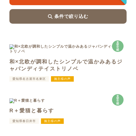
条件で絞り込む
見
学
可
能
和×北欧が調和したシンプルで温かみあるジ
ャパンディテイストリノベ
愛知県名古屋市名東区
施主様の声
見
学
可
能
R＋愛猫と暮らす
愛知県春日井市
施主様の声