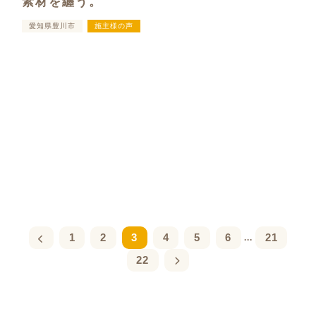
素材を纏う。
愛知県豊川市
施主様の声
1
2
3
4
5
6
21
...
22