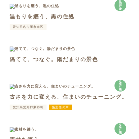
見
学
可
能
温もりを纏う、黒の住処
愛知県名古屋市南区
隔てて、つなぐ。陽だまりの景色
見
学
可
能
古さを力に変える、住まいのチューニング。
愛知県愛知郡東郷町
施主様の声
見
学
可
能