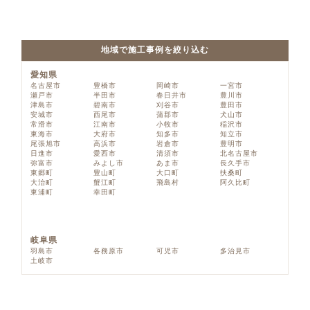
地域で施工事例を絞り込む
愛知県
名古屋市
豊橋市
岡崎市
一宮市
瀬戸市
半田市
春日井市
豊川市
津島市
碧南市
刈谷市
豊田市
安城市
西尾市
蒲郡市
犬山市
常滑市
江南市
小牧市
稲沢市
東海市
大府市
知多市
知立市
尾張旭市
高浜市
岩倉市
豊明市
日進市
愛西市
清須市
北名古屋市
弥富市
みよし市
あま市
長久手市
東郷町
豊山町
大口町
扶桑町
大治町
蟹江町
飛島村
阿久比町
東浦町
幸田町
岐阜県
羽島市
各務原市
可児市
多治見市
土岐市