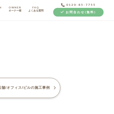
0120-85-7755
N
OWNER
FAQ
オーナー様
よくある質問
お問合わせ(無料)
中古探し+リノベ
舗/オフィス/ビル
の施工事例