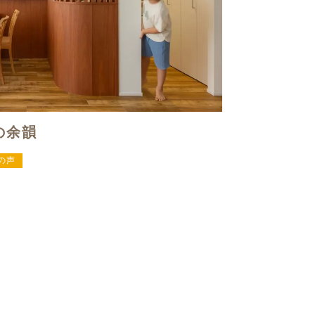
の余韻
の声