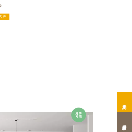
ら
の声
来店予約
見学
可能
資料請求