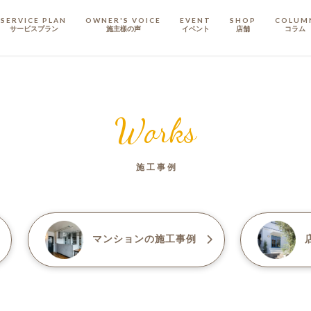
SERVICE PLAN
OWNER'S VOICE
EVENT
SHOP
COLUM
サービスプラン
施主樣の声
イベント
店舗
コラム
STAFF
スタッフ
Works
COMPANY
会社概要
施工事例
戸建てリノベ
KULABO不動産
マンション
の施工事例
店