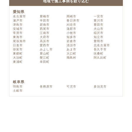
地域で施工事例を絞り込む
愛知県
名古屋市
豊橋市
岡崎市
一宮市
瀬戸市
半田市
春日井市
豊川市
津島市
碧南市
刈谷市
豊田市
安城市
西尾市
蒲郡市
犬山市
常滑市
江南市
小牧市
稲沢市
東海市
大府市
知多市
知立市
尾張旭市
高浜市
岩倉市
豊明市
日進市
愛西市
清須市
北名古屋市
弥富市
みよし市
あま市
長久手市
東郷町
豊山町
大口町
扶桑町
大治町
蟹江町
飛島村
阿久比町
東浦町
幸田町
岐阜県
羽島市
各務原市
可児市
多治見市
土岐市