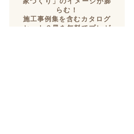
家づくり」のイメージが膨
らむ！
施工事例集を含むカタログ
セット３冊を無料でプレゼ
ント！
「デザイン性」と「暮らしやすさ」を両立し
た住まいを探究し続け、
多数の設計施工を
おこなってきたKULABOのこだわりの施工事
例集をプレゼント！
さらにKULABOの家づくりのポイントがわか
るガイドブックと、
実際にKULABOでリノ
ベしたお客様の声のカタログをセットでお届
けいたします。