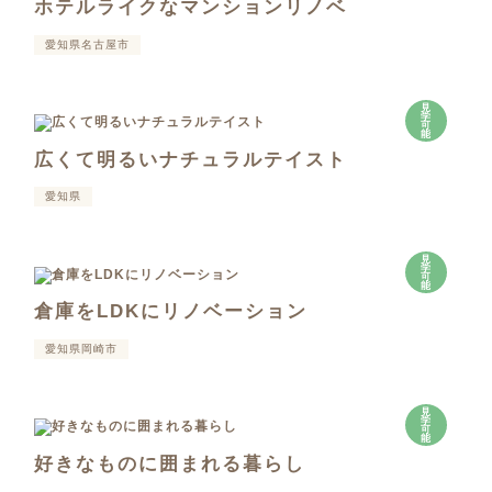
ホテルライクなマンションリノベ
愛知県名古屋市
見
学
可
能
広くて明るいナチュラルテイスト
愛知県
見
学
可
能
倉庫をLDKにリノベーション
愛知県岡崎市
見
学
可
能
好きなものに囲まれる暮らし