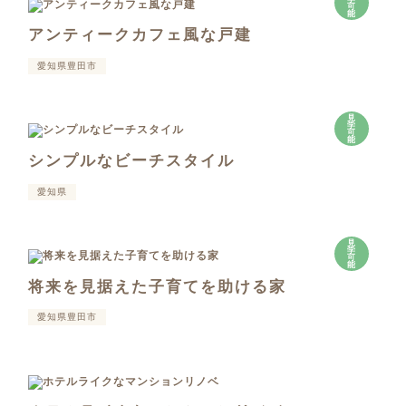
可
能
アンティークカフェ風な戸建
愛知県豊田市
見
学
可
能
シンプルなビーチスタイル
愛知県
見
学
可
能
将来を見据えた子育てを助ける家
愛知県豊田市