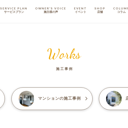
SERVICE PLAN
OWNER'S VOICE
EVENT
SHOP
COLUM
サービスプラン
施主樣の声
イベント
店舗
コラム
STAFF
スタッフ
Works
COMPANY
会社概要
施工事例
戸建てリノベ
KULABO不動産
マンション
の施工事例
店