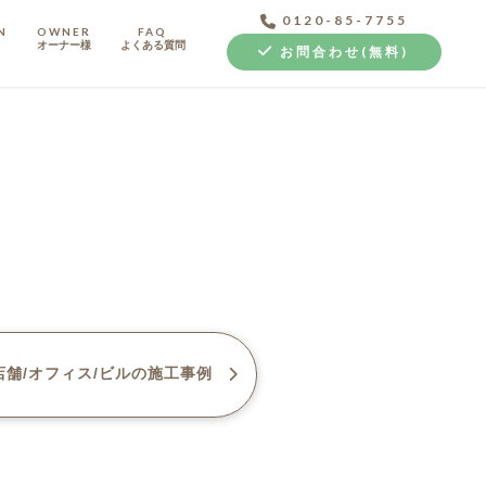
0120-85-7755
N
OWNER
FAQ
オーナー様
よくある質問
お問合わせ(無料)
中古探し+リノベ
舗/オフィス/ビル
の施工事例