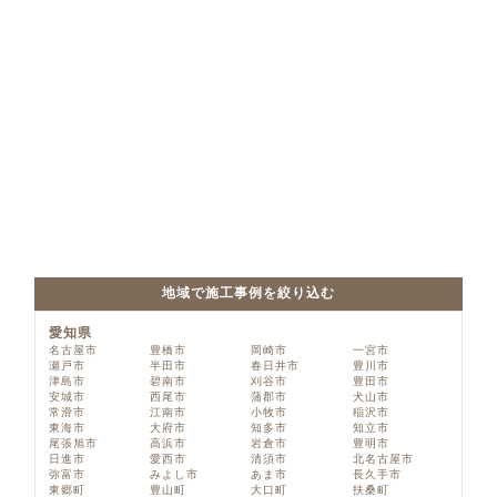
地域で施工事例を絞り込む
愛知県
名古屋市
豊橋市
岡崎市
一宮市
瀬戸市
半田市
春日井市
豊川市
津島市
碧南市
刈谷市
豊田市
安城市
西尾市
蒲郡市
犬山市
常滑市
江南市
小牧市
稲沢市
東海市
大府市
知多市
知立市
尾張旭市
高浜市
岩倉市
豊明市
日進市
愛西市
清須市
北名古屋市
弥富市
みよし市
あま市
長久手市
東郷町
豊山町
大口町
扶桑町