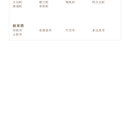
大治町
蟹江町
飛島村
阿久比町
東浦町
幸田町
岐阜県
羽島市
各務原市
可児市
多治見市
土岐市