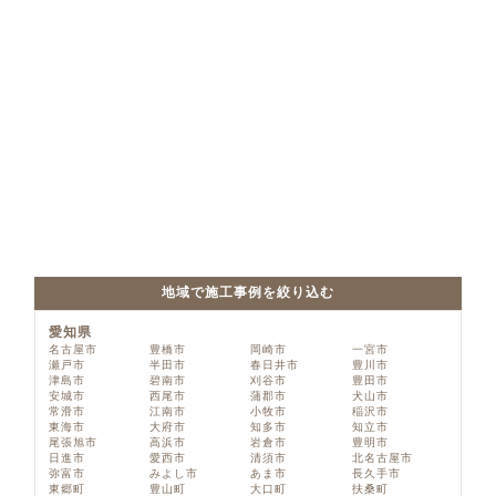
地域で施工事例を絞り込む
愛知県
名古屋市
豊橋市
岡崎市
一宮市
瀬戸市
半田市
春日井市
豊川市
津島市
碧南市
刈谷市
豊田市
安城市
西尾市
蒲郡市
犬山市
常滑市
江南市
小牧市
稲沢市
東海市
大府市
知多市
知立市
尾張旭市
高浜市
岩倉市
豊明市
日進市
愛西市
清須市
北名古屋市
弥富市
みよし市
あま市
長久手市
東郷町
豊山町
大口町
扶桑町