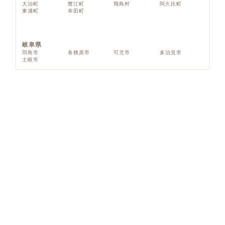
大治町
蟹江町
飛島村
阿久比町
東浦町
幸田町
岐阜県
羽島市
各務原市
可児市
多治見市
土岐市